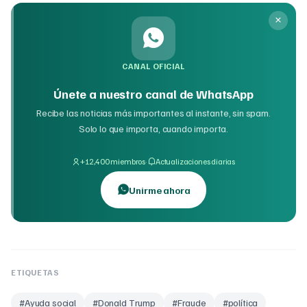
CANAL OFICIAL
Únete a nuestro canal de WhatsApp
Recibe las noticias más importantes al instante, sin spam.
Solo lo que importa, cuando importa.
·
+12,400 miembros
Actualizaciones diarias
Unirme ahora
ETIQUETAS
#
Ayuda social
#
Donald Trump
#
Fraude
#
política