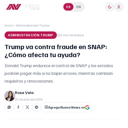
ES
EN
Inicio
Administración Trump
ADMINISTRACIÓN TRUMP
4 min
de lectura
Trump va contra fraude en SNAP:
¿Cómo afecta tu ayuda?
Donald Trump endurece el control de SNAP y los estados
podrían pagar más si no bajan errores, mientras cambian
requisitos y renovaciones.
Rosa Vela
02 de julio de 2026
Agrega Nueva News en