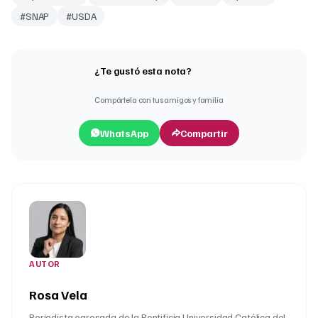
#
SNAP
#
USDA
¿Te gustó esta nota?
Compártela con tus amigos y familia
WhatsApp
Compartir
AUTOR
Rosa Vela
Periodista egresada de la Pontificia Universidad Católica del