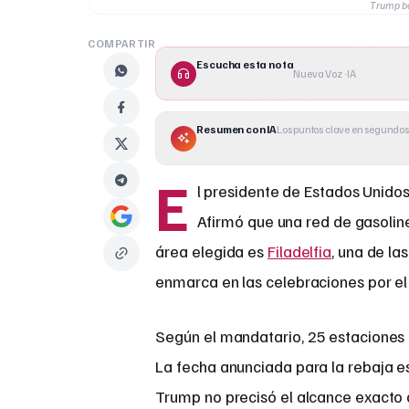
Trump ba
COMPARTIR
Escucha esta nota
Nueva Voz · IA
Resumen con IA
Los puntos clave en segundos
E
l presidente de Estados Unidos
Afirmó que una red de gasolin
área elegida es
Filadelfia
, una de l
enmarca en las celebraciones por el
Según el mandatario, 25 estaciones 
La fecha anunciada para la rebaja es 
Trump no precisó el alcance exacto 