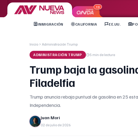
+3
INMIGRACIÓN
CALIFORNIA
EE.UU.
PO
Inicio
Administración Trump
ADMINISTRACIÓN TRUMP
5 min
de lectura
Trump baja la gasolin
Filadelfia
Trump anuncia rebaja puntual de gasolina en 25 estacio
Independencia.
Juan Mori
02 de julio de 2026