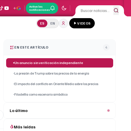
Activa las
notificaciones
ES
EN
VIDEOS
EN ESTE ARTÍCULO
4
Un anuncio sin verificación independiente
La presión de Trump sobre los precios de la energía
El impacto del conflicto en Oriente Medio sobre los precios
Filadelfia como escenario simbólico
Lo último
Más leídas