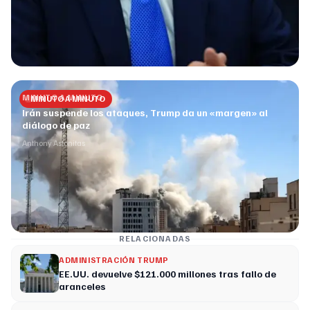
MINUTO A MINUTO
MINUTO A MINUTO
Irán suspende los ataques, Trump da un «margen» al
diálogo de paz
Anthony Astonitas
RELACIONADAS
ADMINISTRACIÓN TRUMP
EE.UU. devuelve $121.000 millones tras fallo de
aranceles