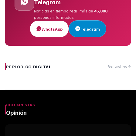
Telegram
Noticias en tiempo real · más de
45,000
personas informadas
WhatsApp
Telegram
PERIÓDICO DIGITAL
Ver archivo
COLUMNISTAS
Opinión