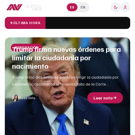
ES
EN
ÚLTIMA HORA
Trump firma nuevas órdenes para
INMIGRACIÓN
limitar la ciudadanía por
nacimiento
Trump firmó dos órdenes para restringir la ciudadanía por
nacimiento, desafiando el reciente fallo de la Corte
Suprema que protegió este derecho constitucional.
Leer nota
Rosa Vela