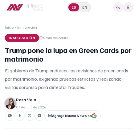
ES
EN
Inicio
Inmigración
INMIGRACIÓN
4 min
de lectura
Trump pone la lupa en Green Cards por
matrimonio
El gobierno de Trump endurece las revisiones de green cards
por matrimonio, exigiendo pruebas estrictas y realizando
visitas sorpresa para detectar fraudes.
Rosa Vela
07 de julio de 2026
Agrega Nueva News en