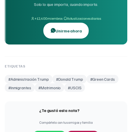
Solo lo que importa, cuando importa.
·
+12,400 miembros
Actualizaciones diarias
Unirme ahora
ETIQUETAS
#
Administración Trump
#
Donald Trump
#
Green Cards
#
Inmigrantes
#
Matrimonio
#
USCIS
¿Te gustó esta nota?
Compártela con tus amigos y familia