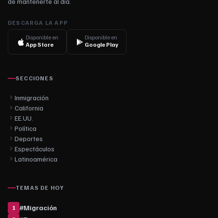
de mantenerte al día.
DESCARGA LA APP
Disponible en
Disponible en
App Store
Google Play
SECCIONES
Inmigración
California
EE.UU.
Política
Deportes
Espectáculos
Latinoamérica
TEMAS DE HOY
#
Migración
1