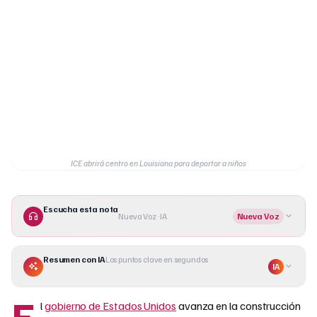
ICE abrirá centro en Louisiana para deportar a niños
Escucha esta nota
Nueva Voz · IA
Nueva Voz
Resumen con IA
Los puntos clave en segundos
IA
E
l
gobierno de Estados Unidos
avanza en la construcción