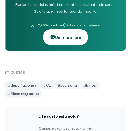
Recibe las noticias más importantes al instante, sin spam.
Solo lo que importa, cuando importa.
·
+12,400 miembros
Actualizaciones diarias
Unirme ahora
ETIQUETAS
#
deportaciones
#
ICE
#
Louisiana
#
Niños
#
Niños migrantes
¿Te gustó esta nota?
Compártela con tus amigos y familia