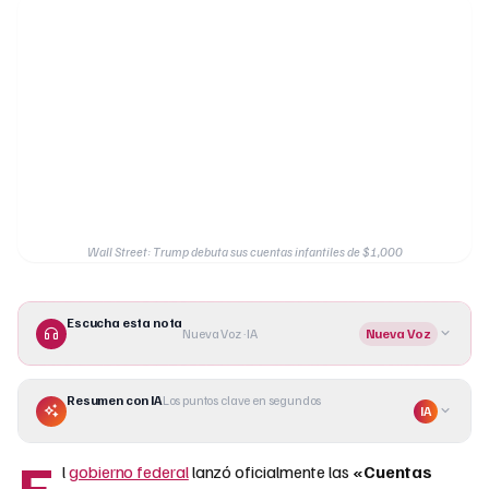
Wall Street: Trump debuta sus cuentas infantiles de $1,000
Escucha esta nota
Nueva Voz · IA
Nueva Voz
Resumen con IA
Los puntos clave en segundos
IA
E
l
gobierno federal
lanzó oficialmente las
«Cuentas