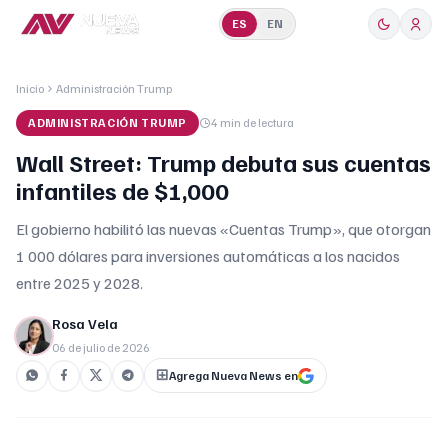
ES
EN
Inicio
Administración Trump
ADMINISTRACIÓN TRUMP
4 min
de lectura
Wall Street: Trump debuta sus cuentas
infantiles de $1,000
El gobierno habilitó las nuevas «Cuentas Trump», que otorgan
1 000 dólares para inversiones automáticas a los nacidos
entre 2025 y 2028.
Rosa Vela
06 de julio de 2026
Agrega Nueva News en