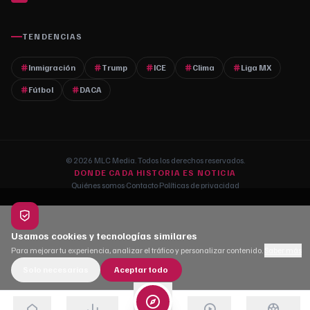
TENDENCIAS
Inmigración
Trump
ICE
Clima
Liga MX
Fútbol
DACA
© 2026 MLC Media. Todos los derechos reservados.
DONDE CADA HISTORIA ES NOTICIA
Quiénes somos
·
Contacto
·
Políticas de privacidad
Usamos cookies y tecnologías similares
Para mejorar tu experiencia, analizar el tráfico y personalizar contenido.
Saber más
Solo necesarias
Aceptar todo