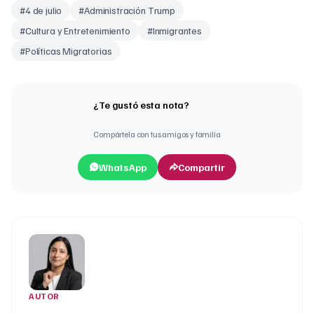
#
4 de julio
#
Administración Trump
#
Cultura y Entretenimiento
#
Inmigrantes
#
Políticas Migratorias
¿Te gustó esta nota?
Compártela con tus amigos y familia
WhatsApp
Compartir
AUTOR