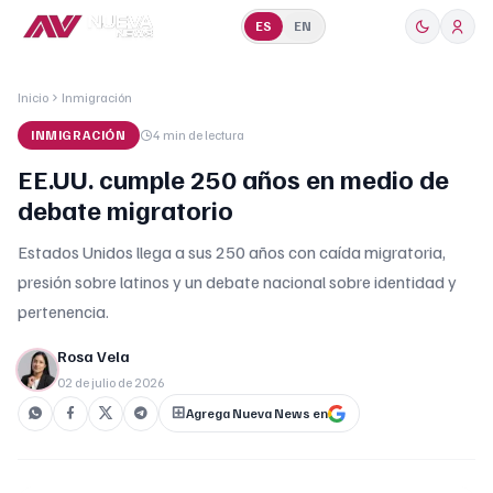
ES
EN
Inicio
Inmigración
INMIGRACIÓN
4 min
de lectura
EE.UU. cumple 250 años en medio de
debate migratorio
Estados Unidos llega a sus 250 años con caída migratoria,
presión sobre latinos y un debate nacional sobre identidad y
pertenencia.
Rosa Vela
02 de julio de 2026
Agrega Nueva News en