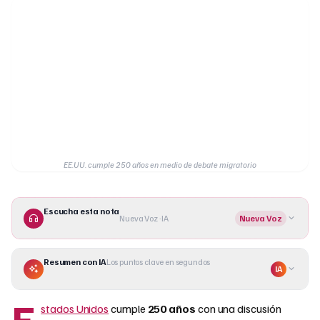
EE.UU. cumple 250 años en medio de debate migratorio
Escucha esta nota
Nueva Voz · IA
Nueva Voz
Resumen con IA
Los puntos clave en segundos
IA
E
stados Unidos
cumple
250 años
con una discusión