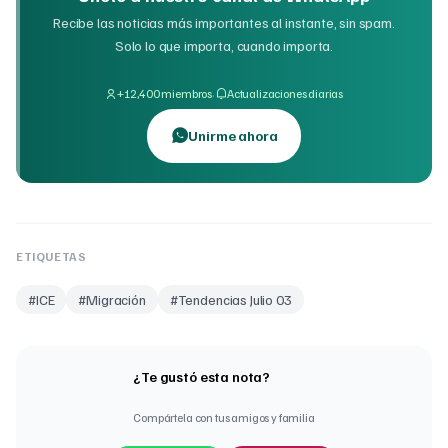
Recibe las noticias más importantes al instante, sin spam.
Solo lo que importa, cuando importa.
·
+12,400 miembros
Actualizaciones diarias
Unirme ahora
ETIQUETAS
#
ICE
#
Migración
#
Tendencias Julio 03
¿Te gustó esta nota?
Compártela con tus amigos y familia