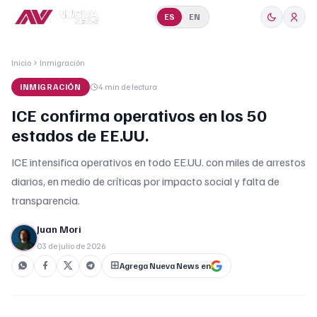
ES
EN
Inicio
Inmigración
INMIGRACIÓN
4 min
de lectura
ICE confirma operativos en los 50
estados de EE.UU.
ICE intensifica operativos en todo EE.UU. con miles de arrestos
diarios, en medio de críticas por impacto social y falta de
transparencia.
Juan Mori
03 de julio de 2026
Agrega Nueva News en