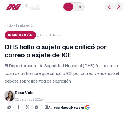
ES
EN
Inicio
Inmigración
INMIGRACIÓN
4 min
de lectura
DHS halla a sujeto que criticó por
correo a exjefe de ICE
El Departamento de Seguridad Nacional (DHS) fue hasta la
casa de un hombre que criticó a ICE por correo y encendió el
debate sobre libertad de expresión.
Rosa Vela
02 de julio de 2026
Agrega Nueva News en