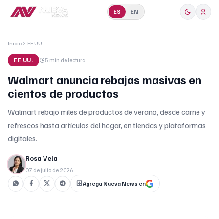
ES
EN
Inicio
EE.UU.
EE.UU.
5 min
de lectura
Walmart anuncia rebajas masivas en
cientos de productos
Walmart rebajó miles de productos de verano, desde carne y
refrescos hasta artículos del hogar, en tiendas y plataformas
digitales.
Rosa Vela
07 de julio de 2026
Agrega Nueva News en