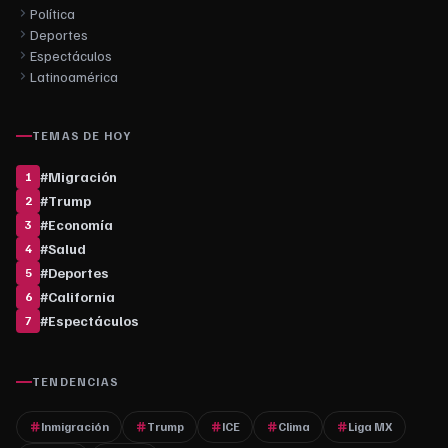
Política
Deportes
Espectáculos
Latinoamérica
TEMAS DE HOY
#
Migración
1
#
Trump
2
#
Economía
3
#
Salud
4
#
Deportes
5
#
California
6
#
Espectáculos
7
TENDENCIAS
Inmigración
Trump
ICE
Clima
Liga MX