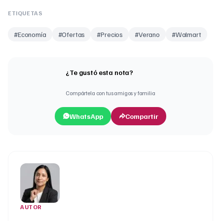
ETIQUETAS
#
Economía
#
Ofertas
#
Precios
#
Verano
#
Walmart
¿Te gustó esta nota?
Compártela con tus amigos y familia
WhatsApp
Compartir
AUTOR