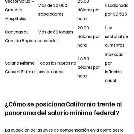
Sector Salud –
25.00
Más de 10 000
Escalonado
Grandes
dólares por
trabajadores
por SB 525
Hospitales
hora
20.00
Ley
Cadenas de
Más de 60 locales
dólares por
sectorial de
Comida Rápida
nacionales
hora
alimentos
Indexado
16.90
Salario Mínimo
Todos los rubros no
por
dólares por
General Estatal
exceptuados
inflación
hora
anual
¿Cómo se posiciona California frente al
panorama del salario mínimo federal?
La evolución de las leyes de compensación en la costa oeste