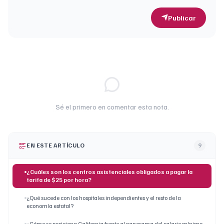
Publicar
Sé el primero en comentar esta nota.
EN ESTE ARTÍCULO
9
¿Cuáles son los centros asistenciales obligados a pagar la
tarifa de $25 por hora?
¿Qué sucede con los hospitales independientes y el resto de la
economía estatal?
¿Cómo se posiciona California frente al panorama del salario mínimo