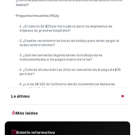
federal?
Preguntas frecuentes (FAQs)
1. ¿El salario de $25 por hora aplica para los empleados de
limpieza en grandes hospitales?
2. ¿Pueden recortarme las horas de trabajo para evitar pagar el
nuevo salario mínimo?
3. ¿Qué herramientas legales tienen los trabajadores
indocumentados si les pagan menos de la ley?
4. ¿Cuándo alcanzarán las clínicas comunitarias el pago de $25
por hora?
5. ¿La ley SB 525 de California afecta los beneficios federales
como Medi-Cal?
Lo último
Más leídas
Boletín informativo