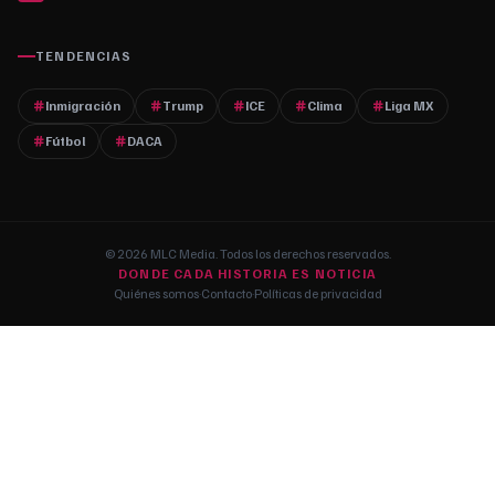
TENDENCIAS
Inmigración
Trump
ICE
Clima
Liga MX
Fútbol
DACA
© 2026 MLC Media. Todos los derechos reservados.
DONDE CADA HISTORIA ES NOTICIA
Quiénes somos
·
Contacto
·
Políticas de privacidad