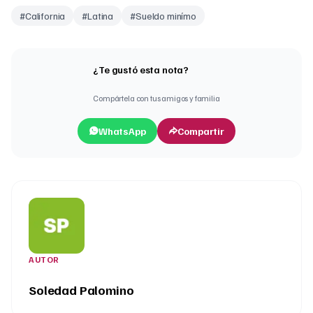
#
California
#
Latina
#
Sueldo minímo
¿Te gustó esta nota?
Compártela con tus amigos y familia
WhatsApp
Compartir
AUTOR
Soledad Palomino