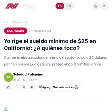
ES
EN
Inicio
Economía
ECONOMÍA
7 min
de lectura
Ya rige el sueldo mínimo de $25 en
California: ¿A quiénes toca?
California eleva el salario mínimo del sector salud a 25 dólares
por hora desde julio de 2026 protegiendo a familias latinas.
Soledad Palomino
04 de julio de 2026
Agrega Nueva News en