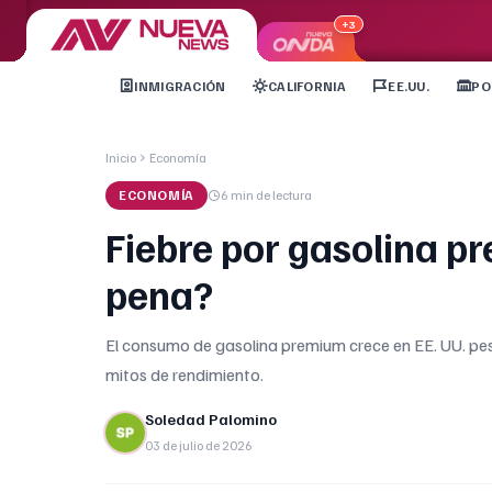
+3
INMIGRACIÓN
CALIFORNIA
EE.UU.
PO
Inicio
Economía
ECONOMÍA
6 min
de lectura
Fiebre por gasolina pr
pena?
El consumo de gasolina premium crece en EE. UU. pes
mitos de rendimiento.
Soledad Palomino
03 de julio de 2026