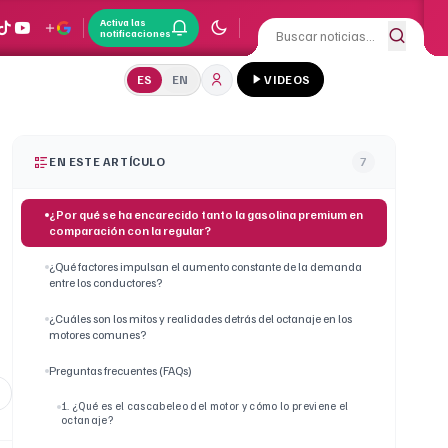
Activa las
notificaciones
ES
EN
VIDEOS
EN ESTE ARTÍCULO
7
¿Por qué se ha encarecido tanto la gasolina premium en
comparación con la regular?
¿Qué factores impulsan el aumento constante de la demanda
entre los conductores?
¿Cuáles son los mitos y realidades detrás del octanaje en los
motores comunes?
Preguntas frecuentes (FAQs)
1. ¿Qué es el cascabeleo del motor y cómo lo previene el
octanaje?