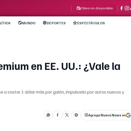
Clima no disponible
LÍTICA
MUNDO
DEPORTES
ESPECTÁCULOS
emium en EE. UU.: ¿Vale la
e a costar 1 dólar más por galón, impulsado por autos nuevos y
Agrega Nueva News en