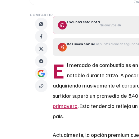
Tru
COMPARTIR
Escucha esta nota
Nueva Voz · IA
Resumen con IA
Los puntos clave en segundos
E
l mercado de combustibles en
notable durante 2026. A pesar
adquiriendo masivamente el carburan
surtidor superó un promedio de 5,40
primavera
. Esta tendencia refleja 
país.
Actualmente, la opción premium cue