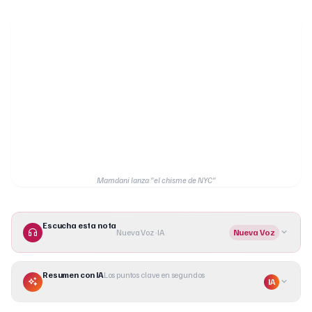
Mamdani lanza "el chisme de NYC"
Escucha esta nota
Nueva Voz · IA
Nueva Voz
Resumen con IA
Los puntos clave en segundos
IA