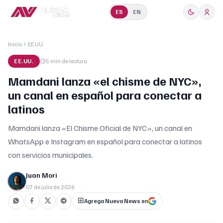
ES
EN
Inicio
EE.UU.
EE.UU.
5 min
de lectura
Mamdani lanza «el chisme de NYC»,
un canal en español para conectar a
latinos
Mamdani lanza «El Chisme Oficial de NYC», un canal en
WhatsApp e Instagram en español para conectar a latinos
con servicios municipales.
Juan Mori
07 de julio de 2026
Agrega Nueva News en