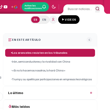
Activa las
notificaciones
ES
EN
VIDEOS
EN ESTE ARTÍCULO
4
Los aranceles resisten en los tribunales
Irán, semiconductores y la rivalidad con China
«Si no lo hacemos nosotros, lo hará China»
a
Trump y su apetito por participaciones en empresas tecnológicas
Lo último
Más leídas