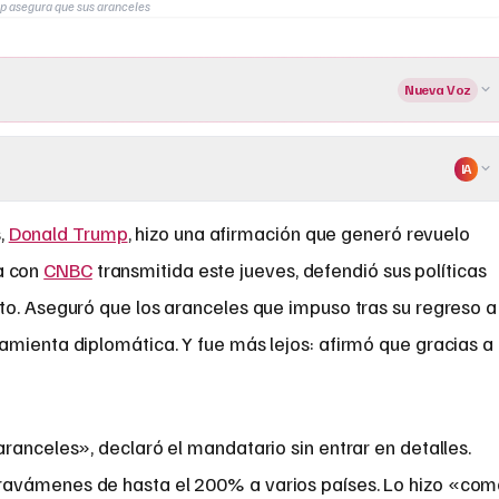
 asegura que sus aranceles
Nueva Voz
IA
,
Donald Trump
, hizo una afirmación que generó revuelo
ta con
CNBC
transmitida este jueves, defendió sus políticas
to. Aseguró que los aranceles que impuso tras su regreso a
amienta diplomática. Y fue más lejos: afirmó que gracias a
ranceles», declaró el mandatario sin entrar en detalles.
avámenes de hasta el 200% a varios países. Lo hizo «co