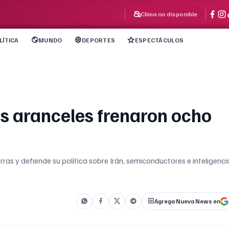
Clima no disponible
LÍTICA
MUNDO
DEPORTES
ESPECTÁCULOS
s aranceles frenaron ocho
as y defiende su política sobre Irán, semiconductores e inteligenci
Agrega Nueva News en