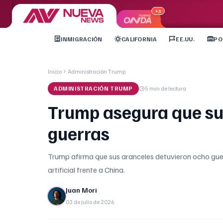
+3
INMIGRACIÓN
CALIFORNIA
EE.UU.
PO
Inicio
Administración Trump
ADMINISTRACIÓN TRUMP
5 min
de lectura
Trump asegura que su
guerras
Trump afirma que sus aranceles detuvieron ocho guerr
artificial frente a China.
Juan Mori
03 de julio de 2026