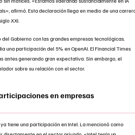
ó sin matices. «Estamos liderando sustancialmente en IA
aís», afirmó. Esta declaración llega en medio de una carrer
iglo XXI.
lo del Gobierno con las grandes empresas tecnológicas.
ia una participación del 5% en OpenAI. El Financial Times
as antes generando gran expectativa. Sin embargo, el
lador sobre su relación con el sector.
participaciones en empresas
 ya tiene una participación en Intel. La mencionó como
r directamente en el sector privado. «Intel tenía un