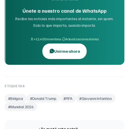
Únete a nuestro canal de WhatsApp
Recibe las noticias más importantes al instante, sin spam.
Solo lo que importa, cuando importa.
·
+12,400 miembros
Actualizaciones diarias
Unirme ahora
ETIQUETAS
#
Bélgica
#
Donald Trump
#
FIFA
#
Giovanni Infantino
#
Mundial 2026
¿Te gustó esta nota?