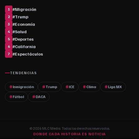
#
Migración
1
#
Trump
2
#
Economía
3
#
Salud
4
#
Deportes
5
#
California
6
#
Espectáculos
7
TENDENCIAS
Inmigración
Trump
ICE
Clima
Liga MX
Fútbol
DACA
© 2026 MLC Media. Todos los derechos reservados.
DONDE CADA HISTORIA ES NOTICIA