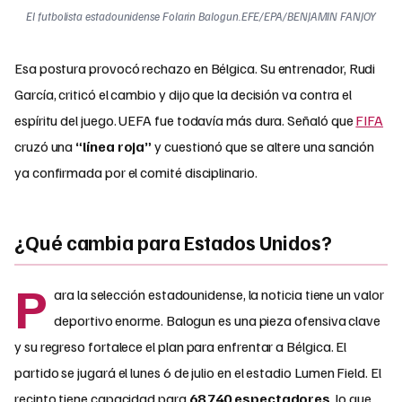
El futbolista estadounidense Folarin Balogun.EFE/EPA/BENJAMIN FANJOY
Esa postura provocó rechazo en Bélgica. Su entrenador, Rudi
García, criticó el cambio y dijo que la decisión va contra el
espíritu del juego. UEFA fue todavía más dura. Señaló que
FIFA
cruzó una
“línea roja”
y cuestionó que se altere una sanción
ya confirmada por el comité disciplinario.
¿Qué cambia para Estados Unidos?
P
ara la selección estadounidense, la noticia tiene un valor
deportivo enorme. Balogun es una pieza ofensiva clave
y su regreso fortalece el plan para enfrentar a Bélgica. El
partido se jugará el lunes 6 de julio en el estadio Lumen Field. El
recinto tiene capacidad para
68 740 espectadores
, lo que