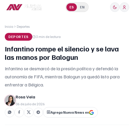
ES
EN
Inicio
Deportes
DEPORTES
3 min
de lectura
Infantino rompe el silencio y se lava
las manos por Balogun
Infantino se desmarcó de la presión política y defendió la
autonomía de FIFA, mientras Balogun ya quedó listo para
enfrentar a Bélgica.
Rosa Vela
06 de julio de 2026
Agrega Nueva News en