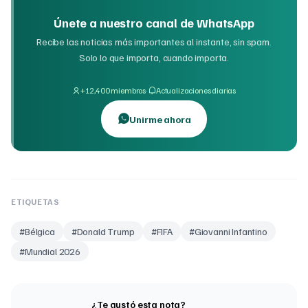
Únete a nuestro canal de WhatsApp
Recibe las noticias más importantes al instante, sin spam.
Solo lo que importa, cuando importa.
·
+12,400 miembros
Actualizaciones diarias
Unirme ahora
ETIQUETAS
#
Bélgica
#
Donald Trump
#
FIFA
#
Giovanni Infantino
#
Mundial 2026
¿Te gustó esta nota?