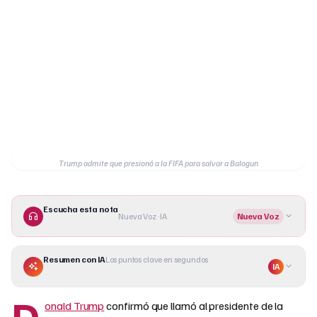
Trump admite que presionó a la FIFA para salvar a Balogun
Escucha esta nota
Nueva Voz · IA
Nueva Voz
Resumen con IA
Los puntos clave en segundos
IA
D
onald Trump
confirmó que llamó al presidente de la