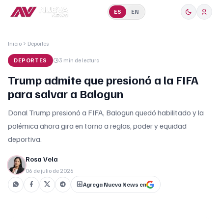
ES
EN
Inicio
Deportes
DEPORTES
3 min
de lectura
Trump admite que presionó a la FIFA
para salvar a Balogun
Donal Trump presionó a FIFA, Balogun quedó habilitado y la
polémica ahora gira en torno a reglas, poder y equidad
deportiva.
Rosa Vela
06 de julio de 2026
Agrega Nueva News en