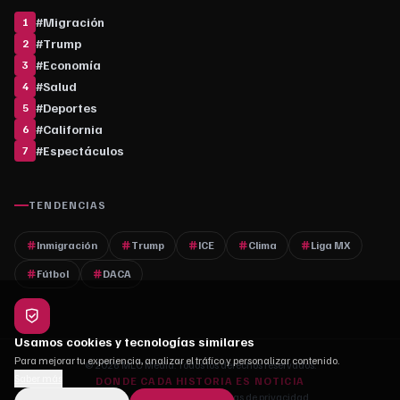
#
Migración
1
#
Trump
2
#
Economía
3
#
Salud
4
#
Deportes
5
#
California
6
#
Espectáculos
7
TENDENCIAS
Inmigración
Trump
ICE
Clima
Liga MX
Fútbol
DACA
Usamos cookies y tecnologías similares
Para mejorar tu experiencia, analizar el tráfico y personalizar contenido.
© 2026 MLC Media. Todos los derechos reservados.
Saber más
DONDE CADA HISTORIA ES NOTICIA
Quiénes somos
·
Contacto
·
Políticas de privacidad