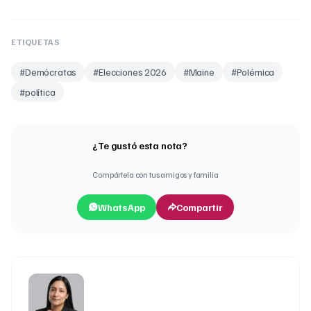
ETIQUETAS
#
Demócratas
#
Elecciones 2026
#
Maine
#
Polémica
#
política
¿Te gustó esta nota?
Compártela con tus amigos y familia
WhatsApp
Compartir