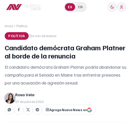
ES
EN
Inicio
Política
POLÍTICA
4 min
de lectura
Candidato demócrata Graham Platner
al borde de la renuncia
El candidato demócrata Graham Platner podría abandonar su
campaña para el Senado en Maine tras enfrentar presiones
por una acusación de agresión sexual.
Rosa Vela
07 de julio de 2026
Agrega Nueva News en