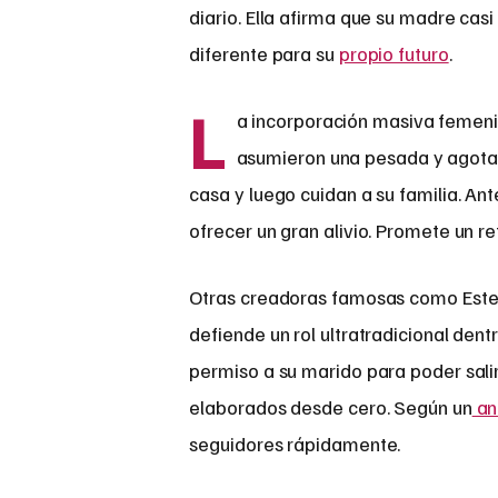
diario. Ella afirma que su madre casi
diferente para su
propio futuro
.
L
a incorporación masiva femenin
asumieron una pesada y agotad
casa y luego cuidan a su familia. An
ofrecer un gran alivio. Promete un re
Otras creadoras famosas como Estee W
defiende un rol ultratradicional de
permiso a su marido para poder sali
elaborados desde cero.
Según un
an
seguidores rápidamente
.