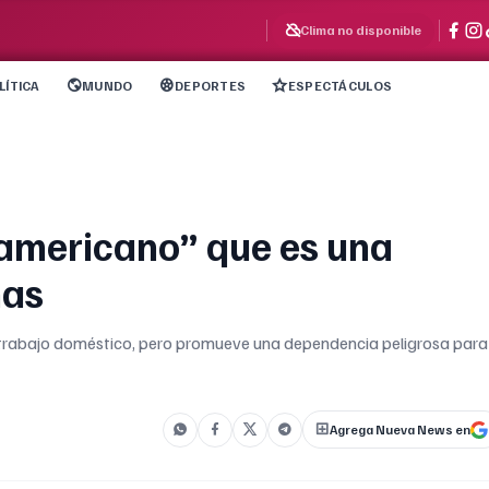
Clima no disponible
LÍTICA
MUNDO
DEPORTES
ESPECTÁCULOS
 americano” que es una
nas
 trabajo doméstico, pero promueve una dependencia peligrosa para
Agrega Nueva News en