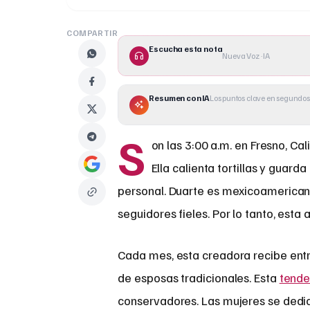
COMPARTIR
Escucha esta nota
Nueva Voz · IA
Resumen con IA
Los puntos clave en segundos
S
on las 3:00 a.m. en Fresno, Ca
Ella calienta tortillas y guard
personal. Duarte es mexicoamericana
seguidores fieles. Por lo tanto, esta
Cada mes, esta creadora recibe entre
de esposas tradicionales. Esta
tende
conservadores. Las mujeres se dedic