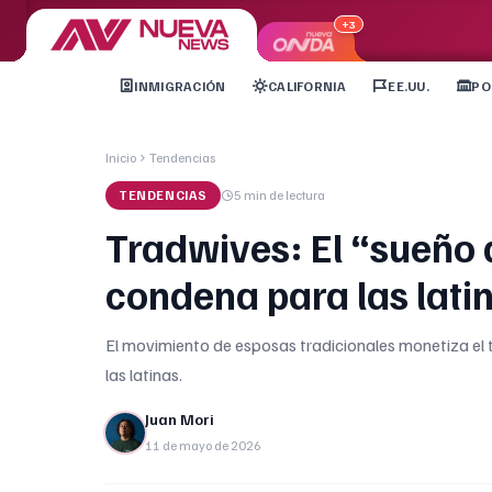
+3
INMIGRACIÓN
CALIFORNIA
EE.UU.
PO
Inicio
Tendencias
TENDENCIAS
5 min
de lectura
Tradwives: El “sueño
condena para las lati
El movimiento de esposas tradicionales monetiza el
las latinas.
Juan Mori
11 de mayo de 2026