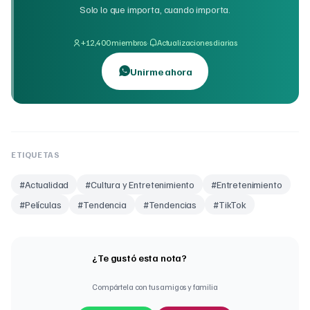
Solo lo que importa, cuando importa.
·
+12,400 miembros
Actualizaciones diarias
Unirme ahora
ETIQUETAS
#
Actualidad
#
Cultura y Entretenimiento
#
Entretenimiento
#
Películas
#
Tendencia
#
Tendencias
#
TikTok
¿Te gustó esta nota?
Compártela con tus amigos y familia