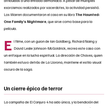
atribuidas a una entidad demoníaca. A pesar de múltiples
exorcismos realizados por sacerdotes, la actividad persistió.
Los Warren documentaron el caso en su libro
The Haunted:
One Family’s Nightmare
, que sirve como base para la
película.
E
l filme, con un guion de Ian Goldberg, Richard Naing y
David Leslie Johnson-McGoldrick, recrea este caso con
un enfoque en la lucha espiritual. La dirección de Chaves, quien
también estuvo detrás de La Llorona, mantiene el estilo visual
oscuro de la saga.
Un cierre épico de terror
La campaña de El Conjuro 4 ha sido única, y la bendición del