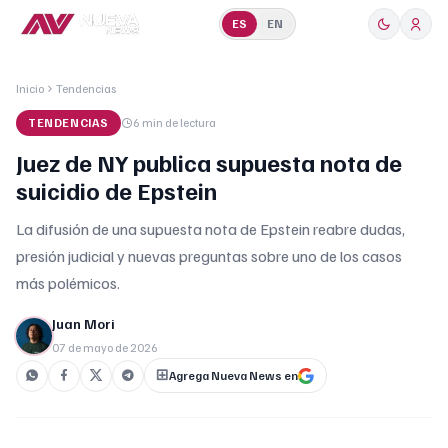
ES
EN
Inicio
Tendencias
TENDENCIAS
6 min
de lectura
Juez de NY publica supuesta nota de
suicidio de Epstein
La difusión de una supuesta nota de Epstein reabre dudas,
presión judicial y nuevas preguntas sobre uno de los casos
más polémicos.
Juan Mori
07 de mayo de 2026
Agrega Nueva News en