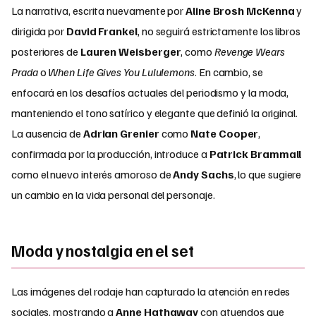
La narrativa, escrita nuevamente por
Aline Brosh McKenna
y
dirigida por
David Frankel
, no seguirá estrictamente los libros
posteriores de
Lauren Weisberger
, como
Revenge Wears
Prada
o
When Life Gives You Lululemons
. En cambio, se
enfocará en los desafíos actuales del periodismo y la moda,
manteniendo el tono satírico y elegante que definió la original.
La ausencia de
Adrian Grenier
como
Nate Cooper
,
confirmada por la producción, introduce a
Patrick Brammall
como el nuevo interés amoroso de
Andy Sachs
, lo que sugiere
un cambio en la vida personal del personaje.
Moda y nostalgia en el set
Las imágenes del rodaje han capturado la atención en redes
sociales, mostrando a
Anne Hathaway
con atuendos que