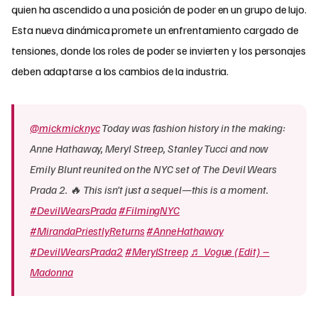
quien ha ascendido a una posición de poder en un grupo de lujo.
Esta nueva dinámica promete un enfrentamiento cargado de
tensiones, donde los roles de poder se invierten y los personajes
deben adaptarse a los cambios de la industria.
@mickmicknyc
Today was fashion history in the making:
Anne Hathaway, Meryl Streep, Stanley Tucci and now
Emily Blunt reunited on the NYC set of The Devil Wears
Prada 2. 🔥 This isn’t just a sequel—this is a moment.
#DevilWearsPrada
#FilmingNYC
#MirandaPriestlyReturns
#AnneHathaway
#DevilWearsPrada2
#MerylStreep
♬ Vogue (Edit) –
Madonna