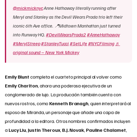
@mickmicknyc
Anne Hathaway literally running after
Meryl and Stanley as the Devil Wears Prada trio left their
iconic 6th Ave office. 📍Midtown Manhattan just turned
into Runway HQ.
#DevilWearsPrada2
#AnneHathaway
#MerylStreep
#StanleyTucci
#SetLife
#NYCFilming
♬
original sound – New York Mickey
Emily Blunt
completa el cuarteto principal al volver como
Emily Charlton
, ahora una poderosa ejecutiva de un
conglomerado de lujo. La producción también cuenta con
nuevos rostros, como
Kenneth Branagh
, quien interpretará al
esposo de Miranda, un personaje que añade una capa de
profundidad a la editora. Otros nombres confirmados incluyen
a
Lucy Liu
,
Justin Theroux
,
B.J. Novak
,
Pauline Chalamet
,