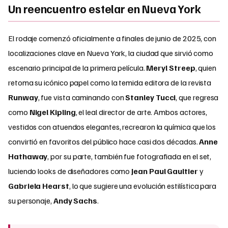
Un reencuentro estelar en Nueva York
El rodaje comenzó oficialmente a finales de junio de 2025, con
localizaciones clave en Nueva York, la ciudad que sirvió como
escenario principal de la primera película.
Meryl Streep
, quien
retoma su icónico papel como la temida editora de la revista
Runway
, fue vista caminando con
Stanley Tucci
, que regresa
como
Nigel Kipling
, el leal director de arte. Ambos actores,
vestidos con atuendos elegantes, recrearon la química que los
convirtió en favoritos del público hace casi dos décadas.
Anne
Hathaway
, por su parte, también fue fotografiada en el set,
luciendo looks de diseñadores como
Jean Paul Gaultier
y
Gabriela Hearst
, lo que sugiere una evolución estilística para
su personaje,
Andy Sachs
.