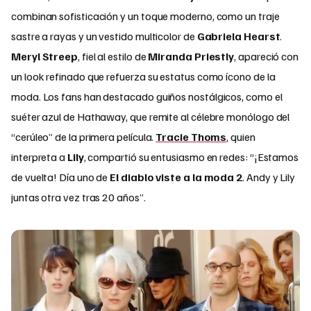
combinan sofisticación y un toque moderno, como un traje
sastre a rayas y un vestido multicolor de
Gabriela Hearst
.
Meryl Streep
, fiel al estilo de
Miranda Priestly
, apareció con
un look refinado que refuerza su estatus como ícono de la
moda. Los fans han destacado guiños nostálgicos, como el
suéter azul de Hathaway, que remite al célebre monólogo del
“cerúleo” de la primera película.
Tracie Thoms
, quien
interpreta a
Lily
, compartió su entusiasmo en redes: “¡Estamos
de vuelta! Día uno de
El diablo viste a la moda 2
. Andy y Lily
juntas otra vez tras 20 años”.