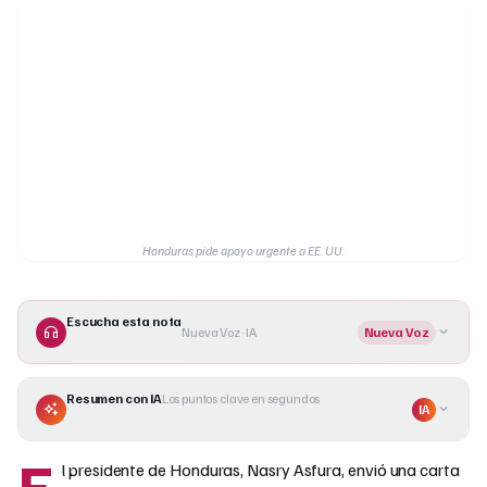
Honduras pide apoyo urgente a EE. UU.
Escucha esta nota
Nueva Voz · IA
Nueva Voz
Resumen con IA
Los puntos clave en segundos
IA
E
l presidente de Honduras, Nasry Asfura, envió una carta