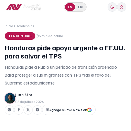
ES
EN
Inicio
Tendencias
TENDENCIAS
5 min
de lectura
Honduras pide apoyo urgente a EE.UU.
para salvar el TPS
Honduras pide a Rubio un período de transición ordenado
para proteger a sus migrantes con TPS tras el fallo del
Supremo estadounidense.
Juan Mori
02 de julio de 2026
Agrega Nueva News en