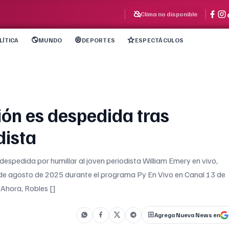
Clima no disponible
LÍTICA
MUNDO
DEPORTES
ESPECTÁCULOS
ión es despedida tras
dista
despedida por humillar al joven periodista William Emery en vivo,
 1 de agosto de 2025 durante el programa Py En Vivo en Canal 13 de
. Ahora, Robles []
Agrega Nueva News en