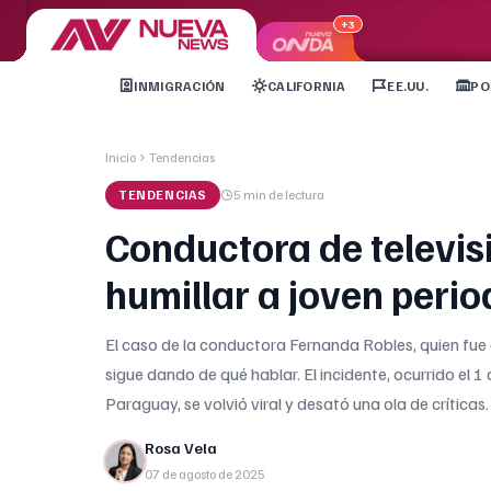
+3
INMIGRACIÓN
CALIFORNIA
EE.UU.
PO
Inicio
Tendencias
TENDENCIAS
5 min
de lectura
Conductora de televis
humillar a joven perio
El caso de la conductora Fernanda Robles, quien fue 
sigue dando de qué hablar. El incidente, ocurrido el
Paraguay, se volvió viral y desató una ola de críticas
Rosa Vela
07 de agosto de 2025