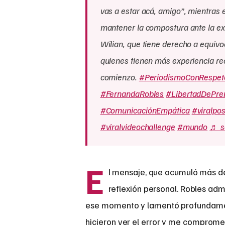
vas a estar acá, amigo”, mientras e
mantener la compostura ante la exp
Wilian, que tiene derecho a equivo
quienes tienen más experiencia re
comienzo.
#PeriodismoConRespet
#FernandaRobles
#LibertadDePre
#ComunicaciónEmpática
#viralp
#viralvideochallenge
#mundo
♬ so
E
l mensaje, que acumuló más de
reflexión personal. Robles ad
ese momento y lamentó profundamen
hicieron ver el error y me comprome