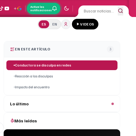
Activa las
notificaciones
ES
EN
VIDEOS
EN ESTE ARTÍCULO
3
Conductora se disculpa en redes
Reacción a las disculpas
Impacto del encuentro
Lo último
Más leídas