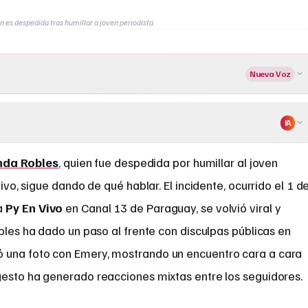
n es despedida tras humillar a joven periodista
Nueva Voz
IA
nda Robles
,
quien fue despedida por humillar al joven
ivo, sigue dando de qué hablar. El incidente, ocurrido el 1 d
a
Py En Vivo
en Canal 13 de Paraguay, se volvió viral y
obles ha dado un paso al frente con disculpas públicas en
 una foto con Emery, mostrando un encuentro cara a cara
gesto ha generado reacciones mixtas entre los seguidores.