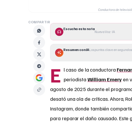
Conductora de televisió
COMPARTIR
Escucha esta nota
Nueva Voz · IA
Resumen con IA
Los puntos clave en segundos
E
l caso de la conductora
Ferna
periodista
William Emery
en v
agosto de 2025 durante el program
desató una ola de críticas. Ahora, R
Instagram, donde también compartió
para reparar el daño causado. Este 