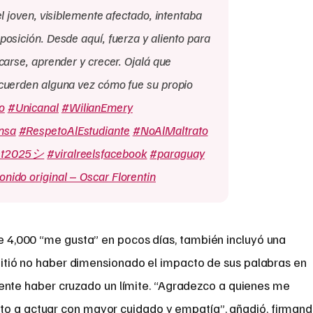
l joven, visiblemente afectado, intentaba
osición. Desde aquí, fuerza y aliento para
carse, aprender y crecer. Ojalá que
cuerden alguna vez cómo fue su propio
o
#Unicanal
#WilianEmery
nsa
#RespetoAlEstudiante
#NoAlMaltrato
ost2025シ
#viralreelsfacebook
#paraguay
nido original – Oscar Florentin
 4,000 “me gusta” en pocos días, también incluyó una
mitió no haber dimensionado el impacto de sus palabras en
te haber cruzado un límite. “Agradezco a quienes me
to a actuar con mayor cuidado y empatía”, añadió, firman