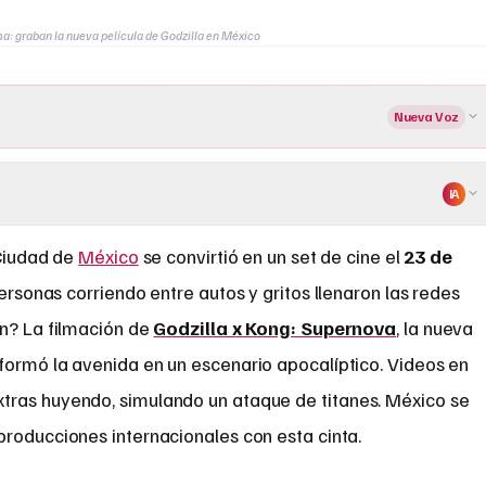
a: graban la nueva película de Godzilla en México
Nueva Voz
IA
Ciudad de
México
se convirtió en un set de cine el
23 de
ersonas corriendo entre autos y gritos llenaron las redes
ón? La filmación de
Godzilla x Kong: Supernova
, la nueva
formó la avenida en un escenario apocalíptico. Videos en
tras huyendo, simulando un ataque de titanes. México se
producciones internacionales con esta cinta.