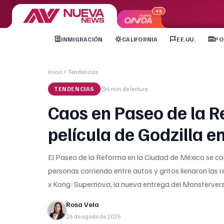
+3
INMIGRACIÓN
CALIFORNIA
EE.UU.
PO
Inicio
Tendencias
TENDENCIAS
4 min
de lectura
Caos en Paseo de la R
película de Godzilla 
El Paseo de la Reforma en la Ciudad de México se con
personas corriendo entre autos y gritos llenaron las 
x Kong: Supernova, la nueva entrega del Monstervers
Rosa Vela
26 de agosto de 2025