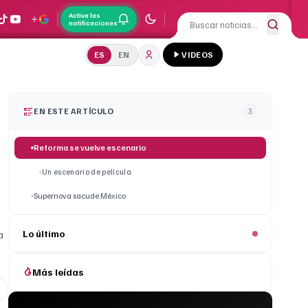
Activa las
notificaciones
ES
EN
VIDEOS
EN ESTE ARTÍCULO
3
Reforma se vuelve escenario
Un escenario de película
Supernova sacude México
a
Lo último
Más leídas