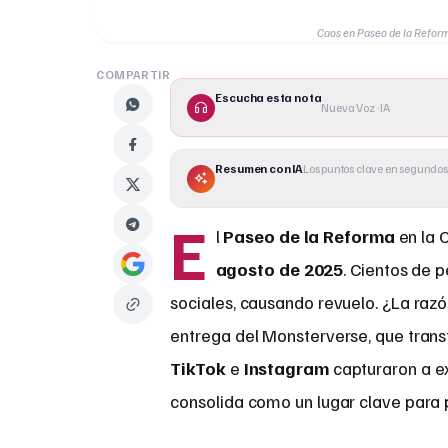
Caos en Paseo de la Reform
COMPARTIR
Escucha esta nota
Nueva Voz · IA
Resumen con IA
Los puntos clave en segundos
E
l
Paseo de la Reforma
en la 
agosto de 2025
. Cientos de p
sociales, causando revuelo. ¿La raz
entrega del Monsterverse, que trans
TikTok
e
Instagram
capturaron a ex
consolida como un lugar clave para 