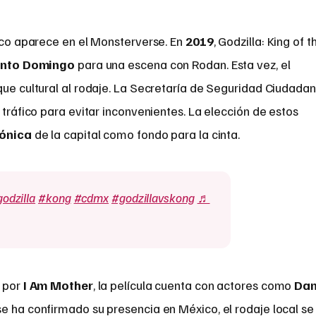
ico aparece en el Monsterverse. En
2019
, Godzilla: King of t
anto Domingo
para una escena con Rodan. Esta vez, el
que cultural al rodaje. La Secretaría de Seguridad Ciudada
 tráfico para evitar inconvenientes. La elección de estos
tónica
de la capital como fondo para la cinta.
odzilla
#kong
#cdmx
#godzillavskong
♬
o por
I Am Mother
, la película cuenta con actores como
Da
se ha confirmado su presencia en México, el rodaje local se