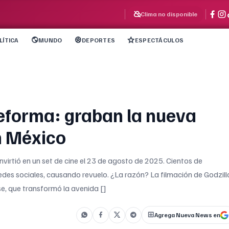
Clima no disponible
LÍTICA
MUNDO
DEPORTES
ESPECTÁCULOS
eforma: graban la nueva
en México
virtió en un set de cine el 23 de agosto de 2025. Cientos de
redes sociales, causando revuelo. ¿La razón? La filmación de Godzill
e, que transformó la avenida []
Agrega Nueva News en