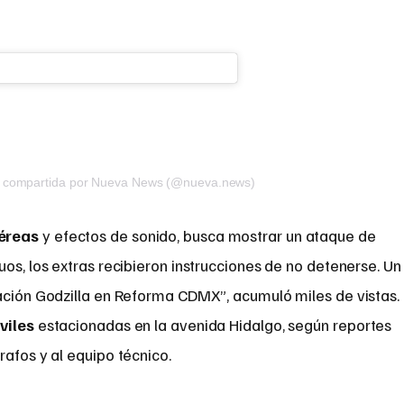
n compartida por Nueva News (@nueva.news)
éreas
y efectos de sonido, busca mostrar un ataque de
uos, los extras recibieron instrucciones de no detenerse. Un
bación Godzilla en Reforma CDMX”, acumuló miles de vistas.
viles
estacionadas en la avenida Hidalgo, según reportes
rafos y al equipo técnico.