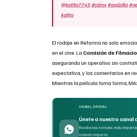
@katita7745
#cdmx
#godzilla
#pe
katita
El rodaje en Reforma no solo emocio
en el cine. La
Comisión de Filmacio
asegurando un operativo sin contrat
expectativa, y los comentarios en red
Mientras la película toma forma, Méxi
CANAL OFICIAL
Únete a nuestro canal
Recibe las noticias más importan
cuando importa.