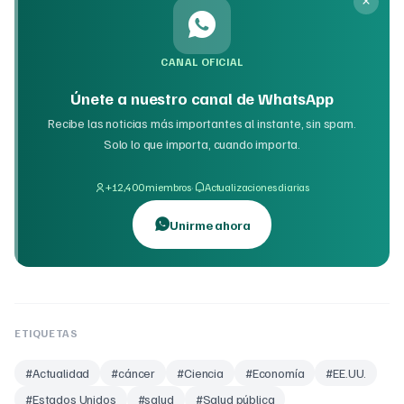
CANAL OFICIAL
Únete a nuestro canal de WhatsApp
Recibe las noticias más importantes al instante, sin spam.
Solo lo que importa, cuando importa.
·
+12,400 miembros
Actualizaciones diarias
Unirme ahora
ETIQUETAS
#
Actualidad
#
cáncer
#
Ciencia
#
Economía
#
EE.UU.
#
Estados Unidos
#
salud
#
Salud pública