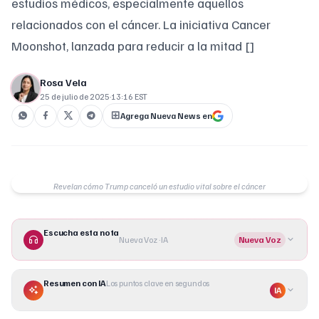
estudios médicos, especialmente aquellos
relacionados con el cáncer. La iniciativa Cancer
Moonshot, lanzada para reducir a la mitad []
Rosa Vela
25 de julio de 2025
·
13:16 EST
Agrega Nueva News en
Revelan cómo Trump canceló un estudio vital sobre el cáncer
Escucha esta nota
Nueva Voz · IA
Nueva Voz
Resumen con IA
Los puntos clave en segundos
IA