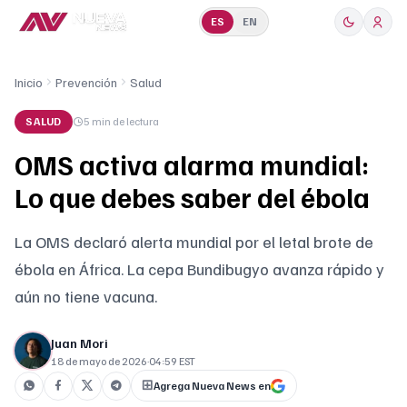
ES
EN
Inicio
Prevención
Salud
SALUD
5 min
de lectura
OMS activa alarma mundial:
Lo que debes saber del ébola
La OMS declaró alerta mundial por el letal brote de
ébola en África. La cepa Bundibugyo avanza rápido y
aún no tiene vacuna.
Juan Mori
18 de mayo de 2026
·
04:59 EST
Agrega Nueva News en