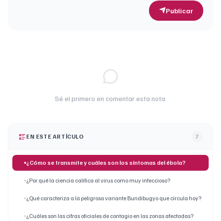
Publicar
Sé el primero en comentar esta nota.
EN ESTE ARTÍCULO
7
¿Cómo se transmite y cuáles son los síntomas del ébola?
¿Por qué la ciencia califica al virus como muy infeccioso?
¿Qué caracteriza a la peligrosa variante Bundibugyo que circula hoy?
¿Cuáles son las cifras oficiales de contagio en las zonas afectadas?