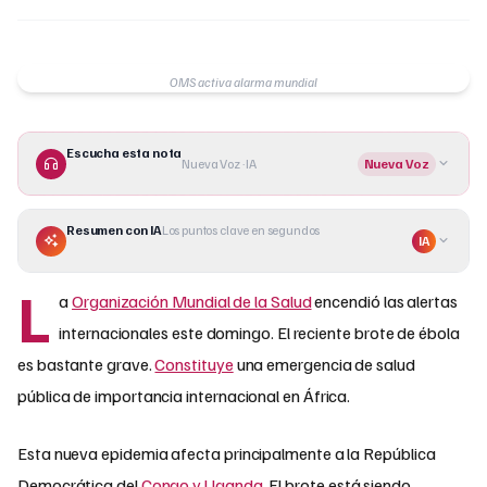
OMS activa alarma mundial
Escucha esta nota
Nueva Voz · IA
Nueva Voz
Resumen con IA
Los puntos clave en segundos
IA
L
a
Organización Mundial de la Salud
encendió las alertas
internacionales este domingo. El reciente brote de ébola
es bastante grave.
Constituye
una emergencia de salud
pública de importancia internacional en África.
Esta nueva epidemia afecta principalmente a la República
Democrática del
Congo y Uganda
. El brote está siendo