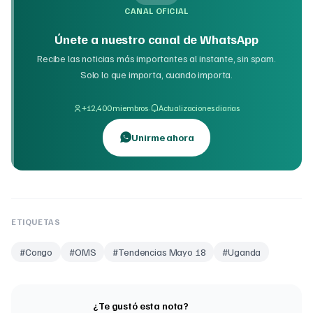
CANAL OFICIAL
Únete a nuestro canal de WhatsApp
Recibe las noticias más importantes al instante, sin spam.
Solo lo que importa, cuando importa.
·
+12,400 miembros
Actualizaciones diarias
Unirme ahora
ETIQUETAS
#
Congo
#
OMS
#
Tendencias Mayo 18
#
Uganda
¿Te gustó esta nota?