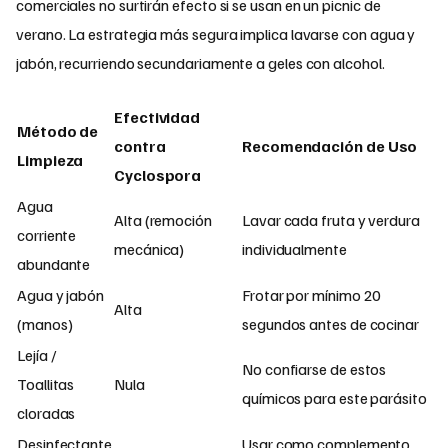
comerciales no surtirán efecto si se usan en un picnic de
verano. La estrategia más segura implica lavarse con agua y
jabón, recurriendo secundariamente a geles con alcohol.
Efectividad
Método de
contra
Recomendación de Uso
Limpieza
Cyclospora
Agua
Alta (remoción
Lavar cada fruta y verdura
corriente
mecánica)
individualmente
abundante
Agua y jabón
Frotar por mínimo 20
Alta
(manos)
segundos antes de cocinar
Lejía /
No confiarse de estos
Toallitas
Nula
químicos para este parásito
cloradas
Desinfectante
Usar como complemento