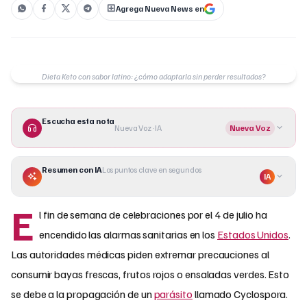
Agrega Nueva News en
Dieta Keto con sabor latino: ¿cómo adaptarla sin perder resultados?
Escucha esta nota
Nueva Voz · IA
Nueva Voz
Resumen con IA
Los puntos clave en segundos
IA
E
l fin de semana de celebraciones por el 4 de julio ha
encendido las alarmas sanitarias en los
Estados Unidos
.
Las autoridades médicas piden extremar precauciones al
consumir bayas frescas, frutos rojos o ensaladas verdes. Esto
se debe a la propagación de un
parásito
llamado Cyclospora.