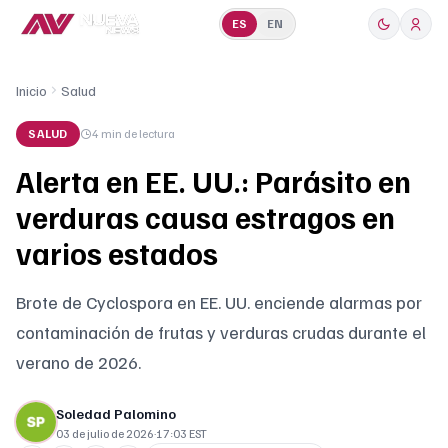
ES
EN
Inicio
Salud
SALUD
4 min
de lectura
Alerta en EE. UU.: Parásito en
verduras causa estragos en
varios estados
Brote de Cyclospora en EE. UU. enciende alarmas por
contaminación de frutas y verduras crudas durante el
verano de 2026.
Soledad Palomino
03 de julio de 2026
·
17:03 EST