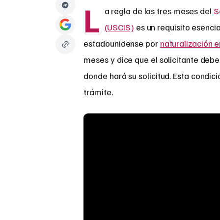
L
a regla de los tres meses del
S
(USCIS)
es un requisito esencia
estadounidense por
naturalización 
meses y dice que el solicitante deb
donde hará su solicitud. Esta condic
trámite.