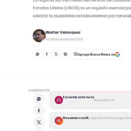
Estados Unidos (USCIS) es un requisito esencial p
solicitar la ciudadanía estadounidense por natural
Walter Velasquez
02 de diciembre de 2025
Agrega Nueva News en
COMPARTIR
Escucha esta nota
Nueva Voz · IA
Resumen con IA
Los puntos clave en segundos