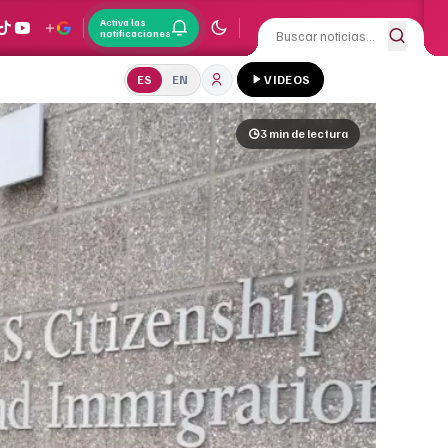
Activa las
notificaciones
ES
EN
VIDEOS
3 min
de lectura