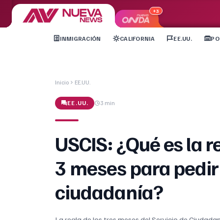
+3
INMIGRACIÓN
CALIFORNIA
EE.UU.
PO
Inicio
EE.UU.
EE.UU.
3 min
USCIS: ¿Qué es la r
3 meses para pedir
ciudadanía?
La regla de los tres meses del Servicio de Ciudada