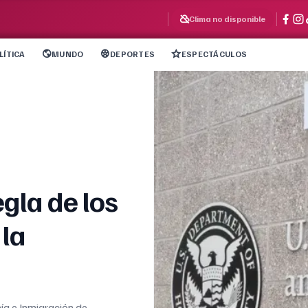
Clima no disponible
LÍTICA
MUNDO
DEPORTES
ESPECTÁCULOS
egla de los
 la
nía e Inmigración de