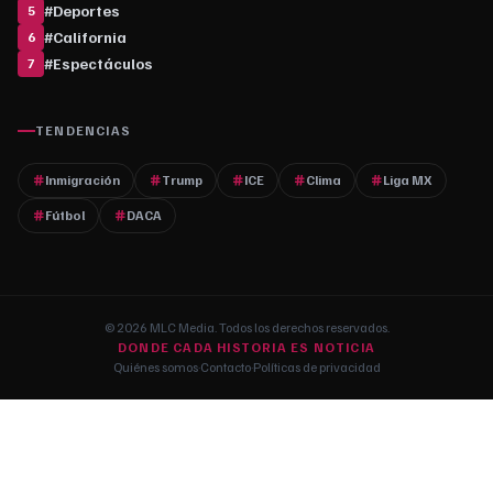
#
Deportes
5
#
California
6
#
Espectáculos
7
TENDENCIAS
Inmigración
Trump
ICE
Clima
Liga MX
Fútbol
DACA
© 2026 MLC Media. Todos los derechos reservados.
DONDE CADA HISTORIA ES NOTICIA
Quiénes somos
·
Contacto
·
Políticas de privacidad