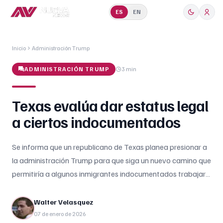
ES
EN
Inicio
Administración Trump
ADMINISTRACIÓN TRUMP
3 min
Texas evalúa dar estatus legal
a ciertos indocumentados
Se informa que un republicano de Texas planea presionar a
la administración Trump para que siga un nuevo camino que
permitiría a algunos inmigrantes indocumentados trabajar
legalmente en la industria de la construcción
estadounidense. Texas evalúa dar estatus legal como parte
Walter Velasquez
de esta nueva propuesta. La representante Mónica De La
07 de enero de 2026