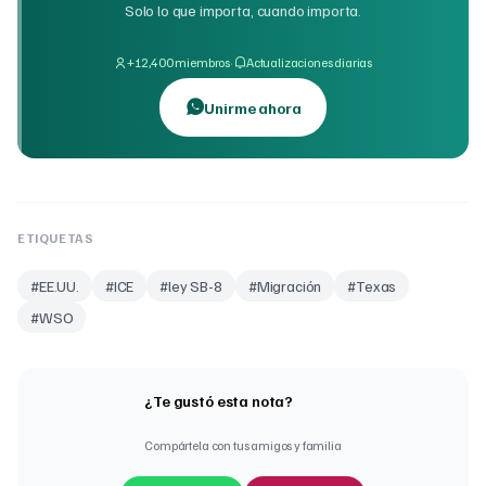
Solo lo que importa, cuando importa.
·
+12,400 miembros
Actualizaciones diarias
Unirme ahora
ETIQUETAS
#
EE.UU.
#
ICE
#
ley SB-8
#
Migración
#
Texas
#
WSO
¿Te gustó esta nota?
Compártela con tus amigos y familia