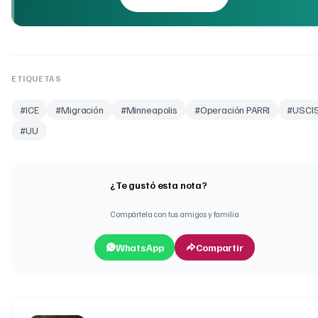
ETIQUETAS
#
ICE
#
Migración
#
Minneapolis
#
Operación PARRI
#
USCI
#
UU
¿Te gustó esta nota?
Compártela con tus amigos y familia
WhatsApp
Compartir