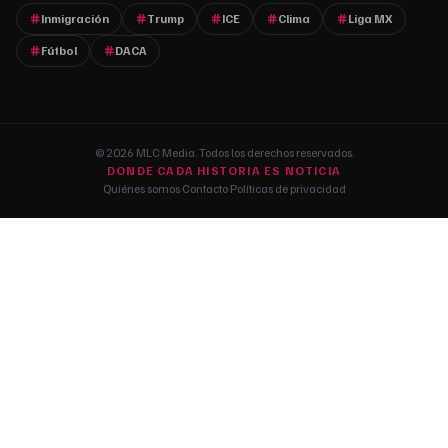
Inmigración
Trump
ICE
Clima
Liga MX
Fútbol
DACA
© 2026 MLC Media. Todos los derechos reservados.
DONDE CADA HISTORIA ES NOTICIA
Quiénes somos
·
Contacto
·
Políticas de privacidad