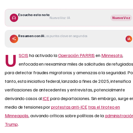
Escucha esta nota
Nueva Voz · IA
Nueva Voz
Resumen con IA
Los puntos clave en segundos
IA
U
SCIS
ha activado la
Operación PARRIS
en
Minnesota
,
enfocada en reexaminar miles de solicitudes de refugiado
para detectar fraudes migratorios y amenazas a la seguridad. Por
tanto, esta iniciativa federal, lanzada a fines de 2025, intensifica
verificaciones de antecedentes y entrevistas, potencialmente
derivando casos al
ICE
para deportaciones. Sin embargo, surge e
medio de tensiones por
protestas anti-ICE
tras el tiroteo en
Minneapolis
, avivando críticas sobre políticas de la
administració
Trump
.