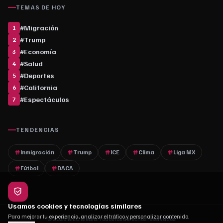
TEMAS DE HOY
#
Migración
1
#
Trump
2
#
Economía
3
#
Salud
4
#
Deportes
5
#
California
6
#
Espectáculos
7
TENDENCIAS
Inmigración
Trump
ICE
Clima
Liga MX
Fútbol
DACA
Usamos cookies y tecnologías similares
Para mejorar tu experiencia, analizar el tráfico y personalizar contenido.
© 2026 MLC Media. Todos los derechos reservados.