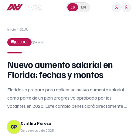
ES
EN
Inicio
EE.UU.
EE.UU.
4 min
Nuevo aumento salarial en
Florida: fechas y montos
Florida se prepara para aplicar un nuevo aumento salarial
como parte de un plan progresivo aprobado por los
votantes en 2020. Este cambio beneficiará directamente a
miles de trabajadores, en su mayoría inmigrantes
latinoamericanos, empleados en sectores como la limpieza,
Cynthia Pereza
construcción, agricultura, hospitalidad y ventas. A partir del
06 de agosto de 2025