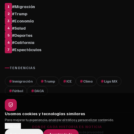
#
Migración
1
#
Trump
2
#
Economía
3
#
Salud
4
#
Deportes
5
#
California
6
#
Espectáculos
7
TENDENCIAS
Inmigración
Trump
ICE
Clima
Liga MX
Fútbol
DACA
Usamos cookies y tecnologías similares
Para mejorar tu experiencia, analizar el tráfico y personalizar contenido.
© 2026 MLC Media. Todos los derechos reservados.
Saber más
DONDE CADA HISTORIA ES NOTICIA
Quiénes somos
·
Contacto
·
Políticas de privacidad