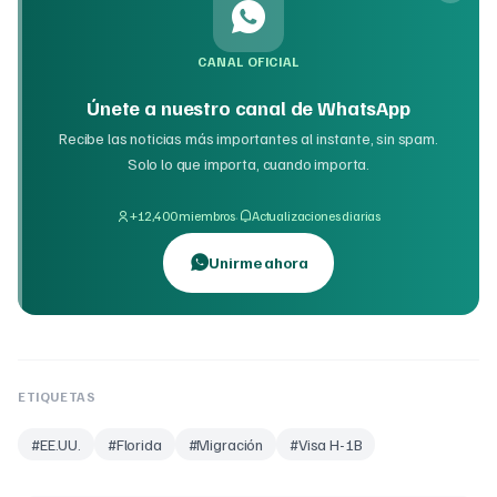
CANAL OFICIAL
Únete a nuestro canal de WhatsApp
Recibe las noticias más importantes al instante, sin spam.
Solo lo que importa, cuando importa.
·
+12,400 miembros
Actualizaciones diarias
Unirme ahora
ETIQUETAS
#
EE.UU.
#
Florida
#
Migración
#
Visa H-1B