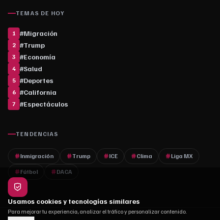
TEMAS DE HOY
#
Migración
1
#
Trump
2
#
Economía
3
#
Salud
4
#
Deportes
5
#
California
6
#
Espectáculos
7
TENDENCIAS
Inmigración
Trump
ICE
Clima
Liga MX
Fútbol
DACA
Usamos cookies y tecnologías similares
Para mejorar tu experiencia, analizar el tráfico y personalizar contenido.