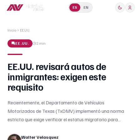
ES
EN
Inicio
EE.UU.
EE.UU.
2 min
EE.UU. revisará autos de
inmigrantes: exigen este
requisito
Recientemente, el Departamento de Vehículos
Motorizados de Texas (TxDMV) implementó una norma
estricta que exige verificar el estatus migratorio para
registrar o renovar vehículos, afectando directamente a
inmigrantes indocumentados.
Walter Velasquez