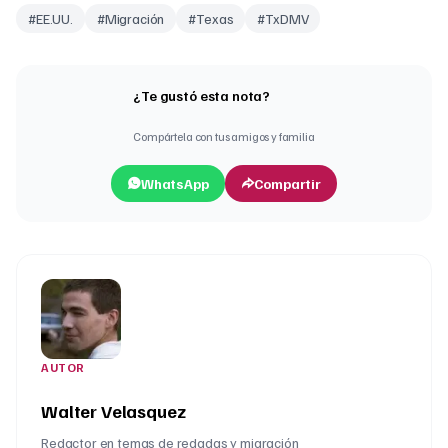
#
EE.UU.
#
Migración
#
Texas
#
TxDMV
¿Te gustó esta nota?
Compártela con tus amigos y familia
WhatsApp
Compartir
AUTOR
Walter Velasquez
Redactor en temas de redadas y migración