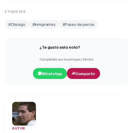
ETIQUETAS
#
Chicago
#
Inmigrantes
#
Paseo de perros
¿Te gustó esta nota?
Compártela con tus amigos y familia
WhatsApp
Compartir
AUTOR