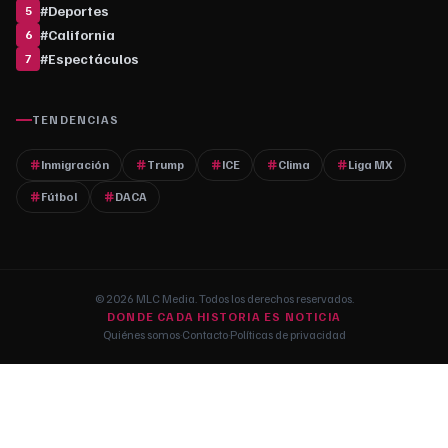
#
Deportes
5
#
California
6
#
Espectáculos
7
TENDENCIAS
Inmigración
Trump
ICE
Clima
Liga MX
Fútbol
DACA
© 2026 MLC Media. Todos los derechos reservados.
DONDE CADA HISTORIA ES NOTICIA
Quiénes somos
·
Contacto
·
Políticas de privacidad