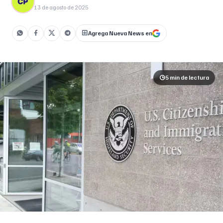
Inmigración (USCIS) recordó recientemente que este paso
13 de agosto de 2025
es clave y []
Agrega Nueva News en
5 min
de lectura