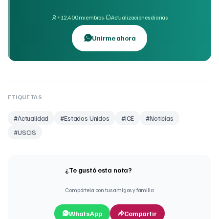
·
+12,400 miembros
Actualizaciones diarias
Unirme ahora
ETIQUETAS
#
Actualidad
#
Estados Unidos
#
ICE
#
Noticias
#
USCIS
¿Te gustó esta nota?
Compártela con tus amigos y familia
WhatsApp
Compartir