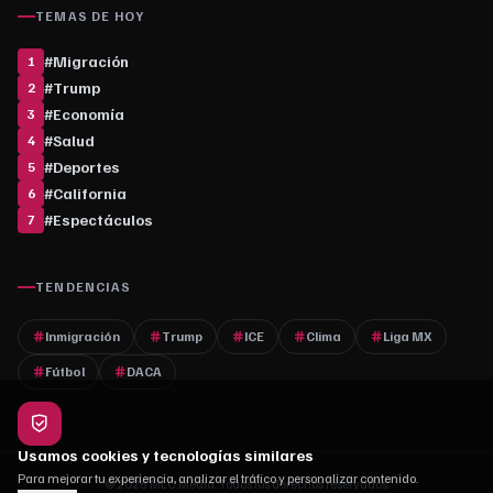
TEMAS DE HOY
#
Migración
1
#
Trump
2
#
Economía
3
#
Salud
4
#
Deportes
5
#
California
6
#
Espectáculos
7
TENDENCIAS
Inmigración
Trump
ICE
Clima
Liga MX
Fútbol
DACA
Usamos cookies y tecnologías similares
Para mejorar tu experiencia, analizar el tráfico y personalizar contenido.
© 2026 MLC Media. Todos los derechos reservados.