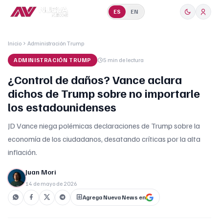
ES
EN
Inicio
Administración Trump
ADMINISTRACIÓN TRUMP
5 min
de lectura
¿Control de daños? Vance aclara
dichos de Trump sobre no importarle
los estadounidenses
JD Vance niega polémicas declaraciones de Trump sobre la
economía de los ciudadanos, desatando críticas por la alta
inflación.
Juan Mori
14 de mayo de 2026
Agrega Nueva News en