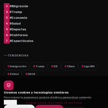
#
Migración
1
#
Trump
2
#
Economía
3
#
Salud
4
#
Deportes
5
#
California
6
#
Espectáculos
7
TENDENCIAS
Inmigración
Trump
ICE
Clima
Liga MX
Fútbol
DACA
Usamos cookies y tecnologías similares
Para mejorar tu experiencia, analizar el tráfico y personalizar contenido.
© 2026 MLC Media. Todos los derechos reservados.
Saber más
DONDE CADA HISTORIA ES NOTICIA
Quiénes somos
·
Contacto
·
Políticas de privacidad