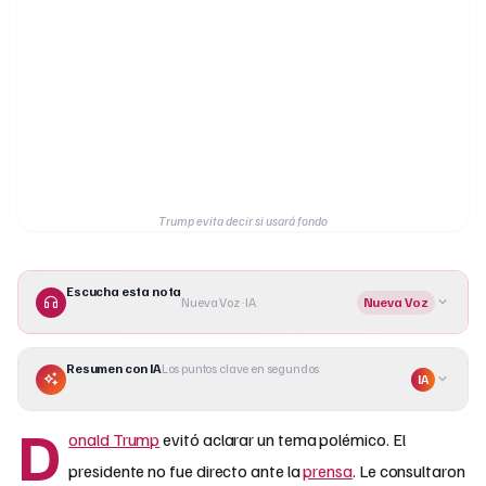
Trump evita decir si usará fondo
Escucha esta nota
Nueva Voz · IA
Nueva Voz
Resumen con IA
Los puntos clave en segundos
IA
D
onald Trump
evitó aclarar un tema polémico. El
presidente no fue directo ante la
prensa
. Le consultaron