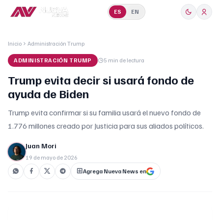
ES
EN
Inicio
Administración Trump
ADMINISTRACIÓN TRUMP
5 min
de lectura
Trump evita decir si usará fondo de
ayuda de Biden
Trump evita confirmar si su familia usará el nuevo fondo de
1.776 millones creado por Justicia para sus aliados políticos.
Juan Mori
19 de mayo de 2026
Agrega Nueva News en