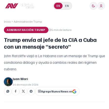
ES
EN
Inicio
Administración Trump
ADMINISTRACIÓN TRUMP
5 min
de lectura
Trump envía al jefe de la CIA a Cuba
con un mensaje “secreto”
John Ratcliffe viajó a La Habana con un mensaje de Trump que
condiciona diálogo y ayuda a cambios reales del régimen
cubano.
Juan Mori
14 de mayo de 2026
Agrega Nueva News en