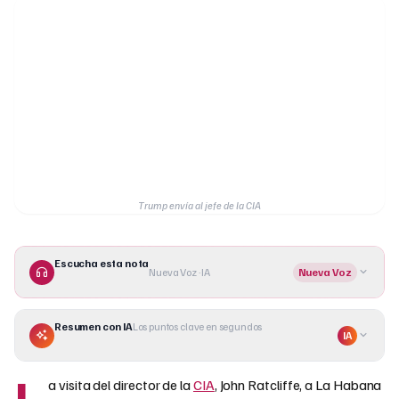
Trump envía al jefe de la CIA
Escucha esta nota
Nueva Voz · IA
Nueva Voz
Resumen con IA
Los puntos clave en segundos
IA
L
a visita del director de la
CIA
, John Ratcliffe, a La Habana