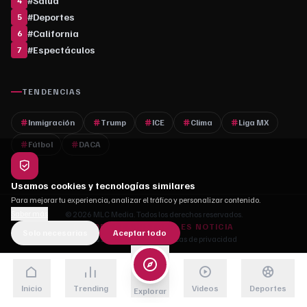
#
Salud
4
#
Deportes
5
#
California
6
#
Espectáculos
7
TENDENCIAS
Inmigración
Trump
ICE
Clima
Liga MX
Fútbol
DACA
Usamos cookies y tecnologías similares
Para mejorar tu experiencia, analizar el tráfico y personalizar contenido.
Saber más
© 2026 MLC Media. Todos los derechos reservados.
DONDE CADA HISTORIA ES NOTICIA
Solo necesarias
Aceptar todo
Quiénes somos
·
Contacto
·
Políticas de privacidad
Inicio
Trending
Videos
Deportes
Explorar