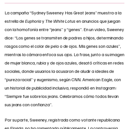
La campaña “Sydney Sweeney Has Great Jeans” muestra a la
estrella de
Euphoria
y
The White Lotus
en anuncios que juegan
con la homofonía entre “jeans” y “genes”. En un video, Sweeney
dice: “Los genes se transmiten de padres a hijos, determinando
rasgos como el color de pelo o de ojos. Mis genes son azules”,
mientras la cámara enfoca sus ojos. La frase, junto a su imagen
de mujer blanca, rubia y de ojos azules, desató críticas en redes
sociales, donde usuarios la acusaron de aludir a ideales de
“pureza racial” y eugenismo, según CNN. American Eagle, con
un historial de publicidad inclusiva, respondió en Instagram:
“Siempre fue sobre los jeans. Celebramos cómo todos llevan
sus jeans con confianza”.
Por su parte, Sweeney, registrada como votante republicana
en Florida, no ha comentado públicamente. La controversia,