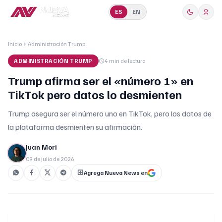
ES
EN
Inicio
Administración Trump
ADMINISTRACIÓN TRUMP
4 min
de lectura
Trump afirma ser el «número 1» en
TikTok pero datos lo desmienten
Trump asegura ser el número uno en TikTok, pero los datos de
la plataforma desmienten su afirmación.
Juan Mori
09 de julio de 2026
Agrega Nueva News en