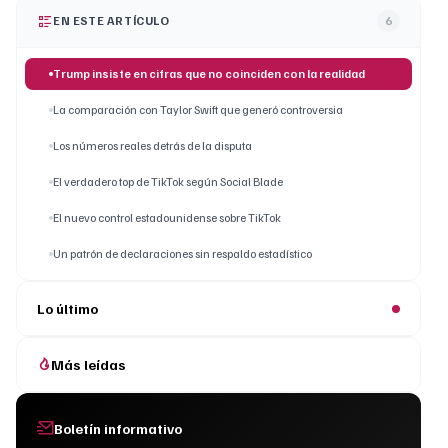
EN ESTE ARTÍCULO
6
Trump insiste en cifras que no coinciden con la realidad
La comparación con Taylor Swift que generó controversia
Los números reales detrás de la disputa
El verdadero top de TikTok según Social Blade
El nuevo control estadounidense sobre TikTok
Un patrón de declaraciones sin respaldo estadístico
Lo último
Más leídas
Boletín informativo