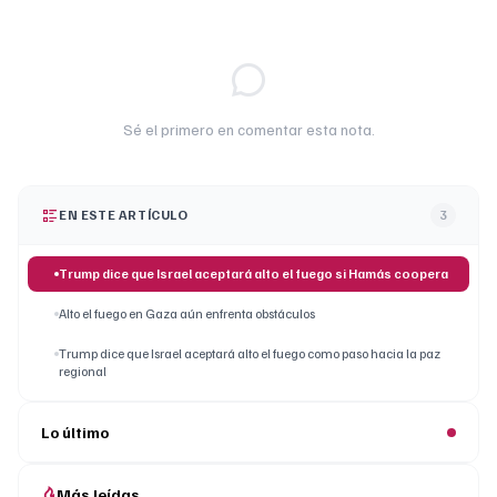
Sé el primero en comentar esta nota.
EN ESTE ARTÍCULO
3
Trump dice que Israel aceptará alto el fuego si Hamás coopera
Alto el fuego en Gaza aún enfrenta obstáculos
Trump dice que Israel aceptará alto el fuego como paso hacia la paz
regional
Lo último
Más leídas