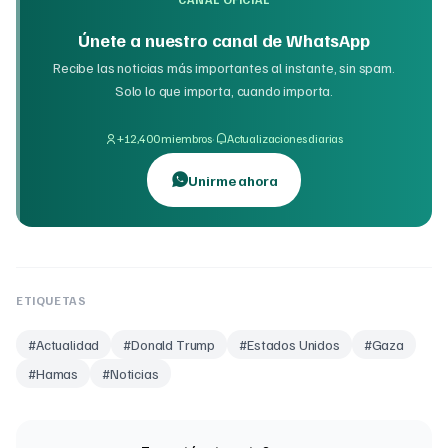
Únete a nuestro canal de WhatsApp
Recibe las noticias más importantes al instante, sin spam.
Solo lo que importa, cuando importa.
·
+12,400 miembros
Actualizaciones diarias
Unirme ahora
ETIQUETAS
#
Actualidad
#
Donald Trump
#
Estados Unidos
#
Gaza
#
Hamas
#
Noticias