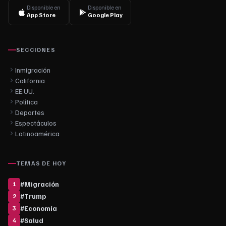
Disponible en
Disponible en
App Store
Google Play
SECCIONES
Inmigración
California
EE.UU.
Política
Deportes
Espectáculos
Latinoamérica
TEMAS DE HOY
#
Migración
1
#
Trump
2
#
Economía
3
#
Salud
4