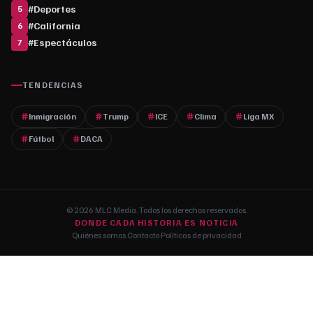
#
Deportes
5
#
California
6
#
Espectáculos
7
TENDENCIAS
Inmigración
Trump
ICE
Clima
Liga MX
Fútbol
DACA
© 2026 MLC Media. Todos los derechos reservados.
DONDE CADA HISTORIA ES NOTICIA
Quiénes somos
·
Contacto
·
Políticas de privacidad