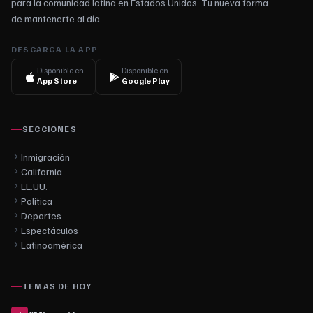
para la comunidad latina en Estados Unidos. Tu nueva forma
de mantenerte al día.
DESCARGA LA APP
Disponible en
Disponible en
App Store
Google Play
SECCIONES
Inmigración
California
EE.UU.
Política
Deportes
Espectáculos
Latinoamérica
TEMAS DE HOY