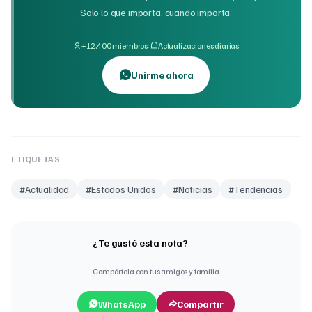
Solo lo que importa, cuando importa.
·
+12,400 miembros
Actualizaciones diarias
Unirme ahora
ETIQUETAS
#
Actualidad
#
Estados Unidos
#
Noticias
#
Tendencias
¿Te gustó esta nota?
Compártela con tus amigos y familia
WhatsApp
Compartir