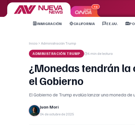
+3
INMIGRACIÓN
CALIFORNIA
EE.UU.
PO
Inicio
Administración Trump
ADMINISTRACIÓN TRUMP
4 min
de lectura
¿Monedas tendrán la 
el Gobierno
El Gobierno de Trump evalúa lanzar una moneda de un 
Juan Mori
04 de octubre de 2025