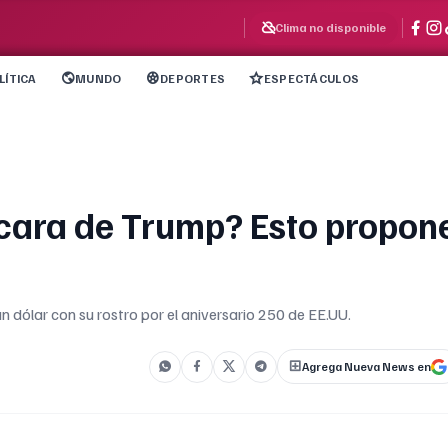
Clima no disponible
LÍTICA
MUNDO
DEPORTES
ESPECTÁCULOS
cara de Trump? Esto propon
dólar con su rostro por el aniversario 250 de EE.UU.
Agrega Nueva News en