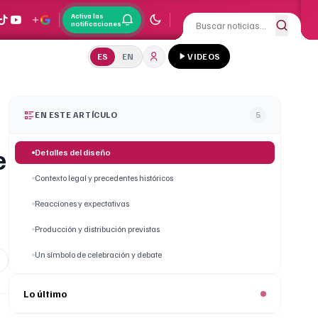
Activa las
notificaciones
ES
EN
VIDEOS
EN ESTE ARTÍCULO
5
e
Detalles del diseño
Contexto legal y precedentes históricos
Reacciones y expectativas
Producción y distribución previstas
Un símbolo de celebración y debate
Lo último