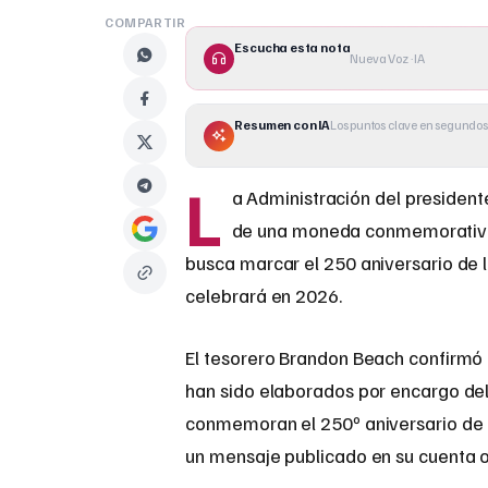
COMPARTIR
Escucha esta nota
Nueva Voz · IA
Resumen con IA
Los puntos clave en segundos
L
a Administración del presiden
de una moneda conmemorativa de
busca marcar el 250 aniversario de 
celebrará en 2026.
El tesorero Brandon Beach confirmó 
han sido elaborados por encargo de
conmemoran el 250º aniversario de E
un mensaje publicado en su cuenta of