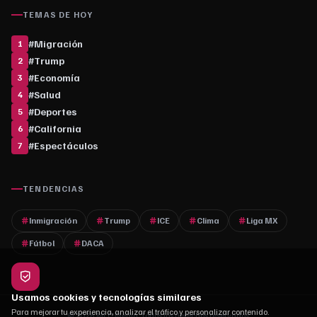
TEMAS DE HOY
#
Migración
1
#
Trump
2
#
Economía
3
#
Salud
4
#
Deportes
5
#
California
6
#
Espectáculos
7
TENDENCIAS
Inmigración
Trump
ICE
Clima
Liga MX
Fútbol
DACA
Usamos cookies y tecnologías similares
Para mejorar tu experiencia, analizar el tráfico y personalizar contenido.
© 2026 MLC Media. Todos los derechos reservados.