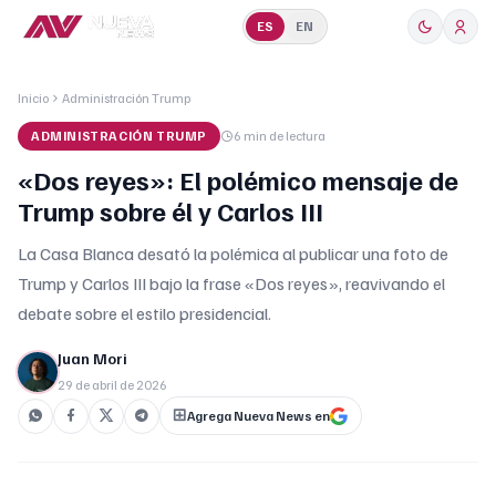
ES
EN
Inicio
Administración Trump
ADMINISTRACIÓN TRUMP
6 min
de lectura
«Dos reyes»: El polémico mensaje de
Trump sobre él y Carlos III
La Casa Blanca desató la polémica al publicar una foto de
Trump y Carlos III bajo la frase «Dos reyes», reavivando el
debate sobre el estilo presidencial.
Juan Mori
29 de abril de 2026
Agrega Nueva News en