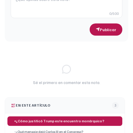
0
/500
Publicar
Sé el primero en comentar esta nota.
EN ESTE ARTÍCULO
3
¿Cómo justificó Trump este encuentro monárquico?
¿Qué mensaje dejó Carlos III en el Congreso?