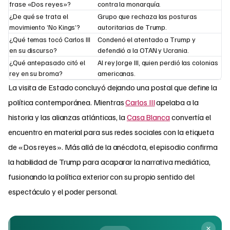
frase «Dos reyes»?
contra la monarquía.
¿De qué se trata el
Grupo que rechaza las posturas
movimiento ‘No Kings’?
autoritarias de Trump.
¿Qué temas tocó Carlos III
Condenó el atentado a Trump y
en su discurso?
defendió a la OTAN y Ucrania.
¿Qué antepasado citó el
Al rey Jorge III, quien perdió las colonias
rey en su broma?
americanas.
La visita de Estado concluyó dejando una postal que define la
política contemporánea. Mientras
Carlos III
apelaba a la
historia y las alianzas atlánticas, la
Casa Blanca
convertía el
encuentro en material para sus redes sociales con la etiqueta
de «Dos reyes». Más allá de la anécdota, el episodio confirma
la habilidad de Trump para acaparar la narrativa mediática,
fusionando la política exterior con su propio sentido del
espectáculo y el poder personal.