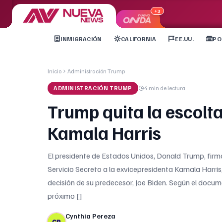
+3
INMIGRACIÓN
CALIFORNIA
EE.UU.
PO
Inicio
Administración Trump
ADMINISTRACIÓN TRUMP
4 min
de lectura
Trump quita la escolta
Kamala Harris
El presidente de Estados Unidos, Donald Trump, firm
Servicio Secreto a la exvicepresidenta Kamala Harris
decisión de su predecesor, Joe Biden. Según el docum
próximo []
Cynthia Pereza