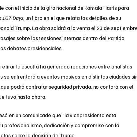
de con el inicio de la gira nacional de Kamala Harris para
s
107 Days
, un libro en el que relata los detalles de su
nald Trump. La obra saldrá a la venta el 23 de septiembr
 pasajes sobre las tensiones internas dentro del Partido
os debates presidenciales.
etirar la escolta ha generado reacciones entre analistas
is se enfrentará a eventos masivos en distintas ciudades si
nque podrá contratar seguridad privada, no contará con el
ue tuvo hasta ahora.
presó en un comunicado que “la vicepresidenta está
su profesionalismo, dedicación y compromiso con la
ectos sobre la decisión de Trump.