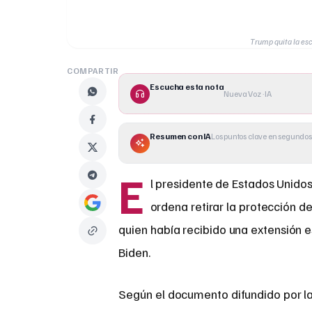
Trump quita la esc
COMPARTIR
Escucha esta nota
Nueva Voz · IA
Resumen con IA
Los puntos clave en segundos
E
l presidente de Estados Unidos
ordena retirar la protección d
quien había recibido una extensión e
Biden.
Según el documento difundido por la