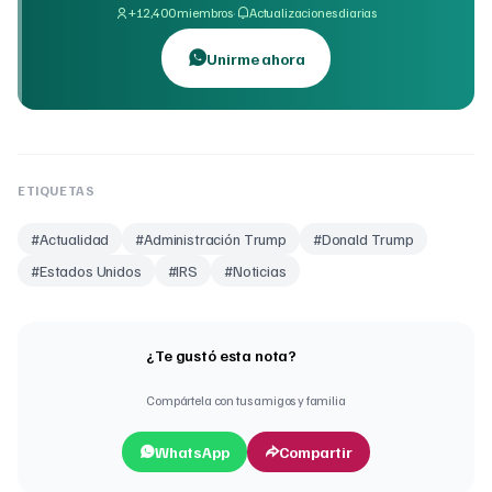
·
+12,400 miembros
Actualizaciones diarias
Unirme ahora
ETIQUETAS
#
Actualidad
#
Administración Trump
#
Donald Trump
#
Estados Unidos
#
IRS
#
Noticias
¿Te gustó esta nota?
Compártela con tus amigos y familia
WhatsApp
Compartir