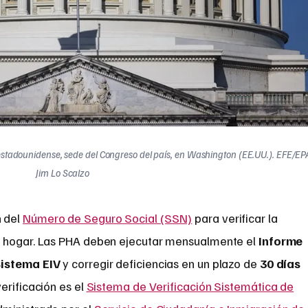
io estadounidense, sede del Congreso del país, en Washington (EE.UU.). EFE/EP
Jim Lo Scalzo
 del
Número de Seguro Social (SSN)
para verificar la
l hogar. Las PHA deben ejecutar mensualmente el
Informe
Sistema EIV
y corregir deficiencias en un plazo de
30 días
verificación es el
Sistema de Verificación Sistemática de