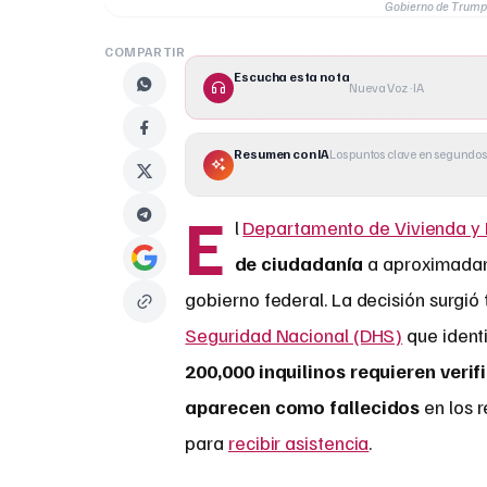
Gobierno de Trump 
COMPARTIR
Escucha esta nota
Nueva Voz · IA
Resumen con IA
Los puntos clave en segundos
E
l
Departamento de Vivienda y 
de ciudadanía
a aproximad
gobierno federal. La decisión surgió
Seguridad Nacional (DHS)
que identi
200,000 inquilinos requieren verif
aparecen como fallecidos
en los r
para
recibir asistencia
.