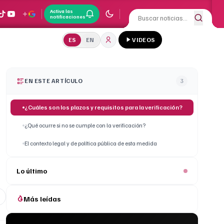
Activa las
notificaciones
ES
EN
VIDEOS
EN ESTE ARTÍCULO
3
¿Cuáles son los plazos y requisitos para la verificación?
¿Qué ocurre si no se cumple con la verificación?
El contexto legal y de política pública de esta medida
Lo último
Más leídas