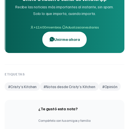
Recibe las noticias más importantes al instante, sin spam.
Solo lo que importa, cuando importa.
·
+12,400 miembros
Actualizaciones diarias
Unirme ahora
ETIQUETAS
#
Cristy’s Kitchen
#
Notas desde Cristy’s Kitchen
#
Opinión
¿Te gustó esta nota?
Compártela con tus amigos y familia