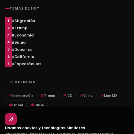
TEMAS DE HOY
#
Migración
1
#
Trump
2
#
Economía
3
#
Salud
4
#
Deportes
5
#
California
6
#
Espectáculos
7
TENDENCIAS
Inmigración
Trump
ICE
Clima
Liga MX
Fútbol
DACA
Usamos cookies y tecnologías similares
Para mejorar tu experiencia, analizar el tráfico y personalizar contenido.