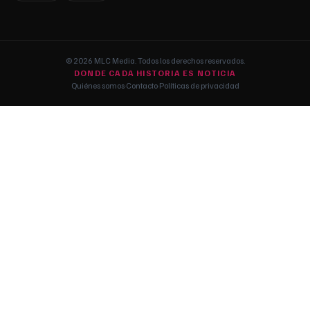
© 2026 MLC Media. Todos los derechos reservados.
DONDE CADA HISTORIA ES NOTICIA
Quiénes somos
·
Contacto
·
Políticas de privacidad