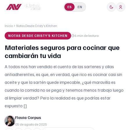
ES
EN
Inicio
Notas Desde Cristy’s Kitchen
NOTAS DESDE CRISTY’S KITCHEN
6 min
de lectura
Materiales seguros para cocinar que
cambiarán tu vida
A todos nos han vendido el cuento de las sartenes y ollas
antiadherentes, es que, en verdad, que rico es cocinar casi sin
aceite y que la sartén quede impecable, ¿qué maravilla es
cuando la comida no se pega y tenemos menos trabajo luego
al limpiar verdad? Pero la realidad es que podrías estar
expuesto []
Flavia Corpus
05 de agosto de 2025